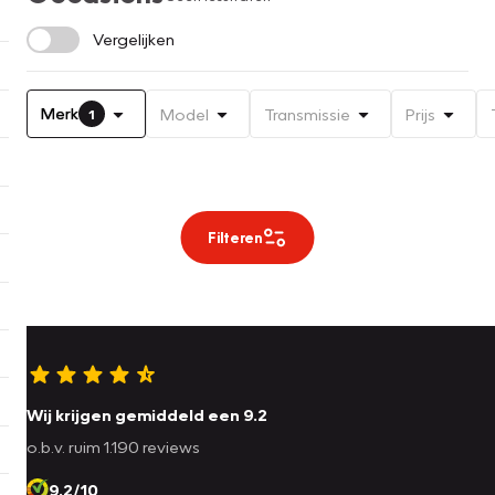
Vergelijken
Merk
Model
Transmissie
Prijs
1
Filteren
Wij krijgen gemiddeld een 9.2
o.b.v. ruim 1.190 reviews
9.2/10