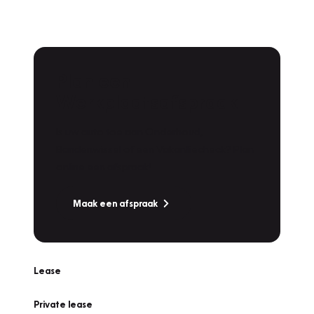
Plan een
Werkplaatsafspraak
Is uw auto toe aan Onderhoud,
Bandenwissel of een Vakantiecheck? Plan
online een afspraak!
Maak een afspraak
Lease
Private lease