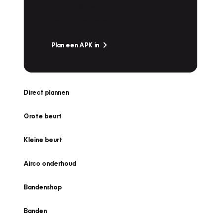
snel naar Vakgarage bij u in de buurt, en ga
zonder zorgen de weg op!
Plan een APK in
Direct plannen
Grote beurt
Kleine beurt
Airco onderhoud
Bandenshop
Banden