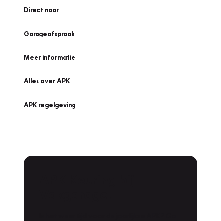
Direct naar
Garageafspraak
Meer informatie
Alles over APK
APK regelgeving
APK Keuring bij
Vakgarage!
Is het weer tijd voor de jaarlijkse APK? Ga