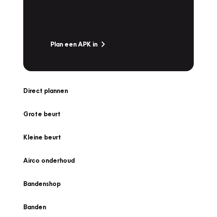
snel naar Vakgarage bij u in de buurt, en ga
zonder zorgen de weg op!
Plan een APK in
Direct plannen
Grote beurt
Kleine beurt
Airco onderhoud
Bandenshop
Banden