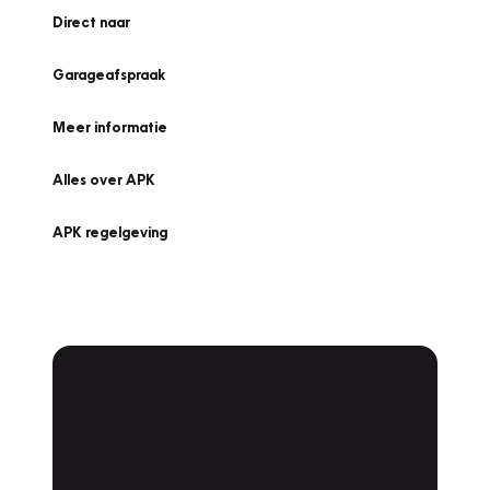
Direct naar
Garageafspraak
Meer informatie
Alles over APK
APK regelgeving
APK Keuring bij
Vakgarage!
Is het weer tijd voor de jaarlijkse APK? Ga