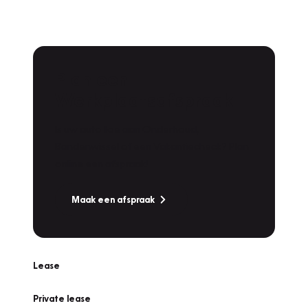
Plan een
Werkplaatsafspraak
Is uw auto toe aan Onderhoud,
Bandenwissel of een Vakantiecheck? Plan
online een afspraak!
Maak een afspraak
Lease
Private lease