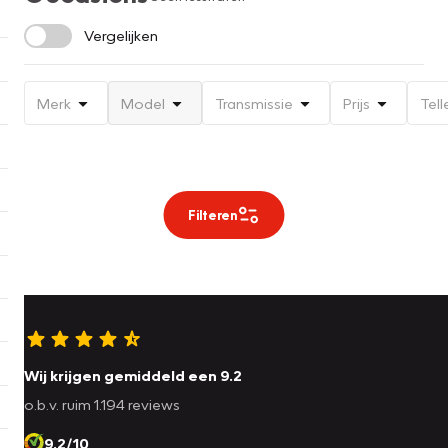
Vergelijken
Merk
Model
Transmissie
Prijs
Tell
Filteren
Wij krijgen gemiddeld een 9.2
o.b.v. ruim 1.194 reviews
9.2/10