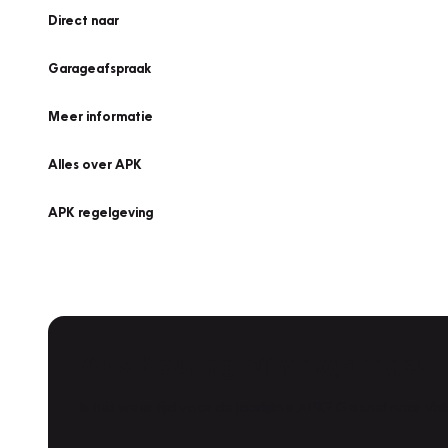
Direct naar
Garageafspraak
Meer informatie
Alles over APK
APK regelgeving
APK Keuring bij Vakgarage!
Is het weer tijd voor de jaarlijkse APK? Ga snel naar V