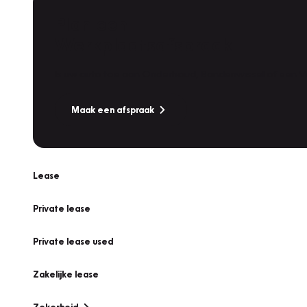
Plan een
Werkplaatsafspraak
Is uw auto toe aan Onderhoud, Bandenwissel of een Va
Maak een afspraak
Lease
Private lease
Private lease used
Zakelijke lease