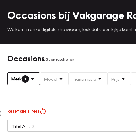
Occasions bij Vakgarage R
Welkom in onze digitale showroom, leuk dat u een kijkje komt
Occasions
Geen resultaten
Merk
Model
Transmissie
Prijs
1
Reset alle filters