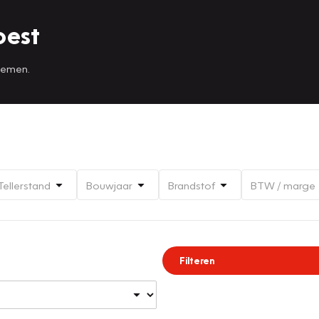
oest
 nemen.
Tellerstand
Bouwjaar
Brandstof
BTW / marge
Filteren