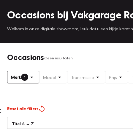
Occasions bij Vakgarage R
Welkom in onze digitale showroom, leuk dat u een kijkje komt
Occasions
Geen resultaten
Merk
Model
Transmissie
Prijs
1
Reset alle filters