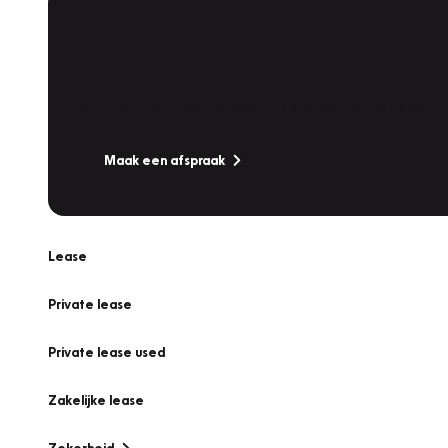
Plan een
Werkplaatsafspraak
Is uw auto toe aan Onderhoud, Bandenwissel of een Va
Maak een afspraak
Lease
Private lease
Private lease used
Zakelijke lease