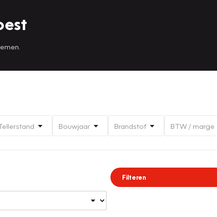
oest
 nemen.
Tellerstand
Bouwjaar
Brandstof
BTW / marge
Filteren