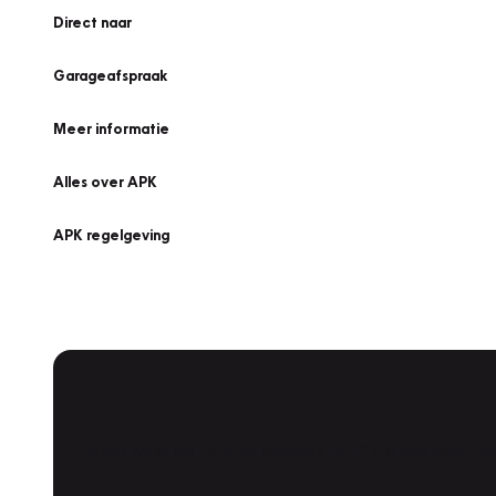
Direct naar
Garageafspraak
Meer informatie
Alles over APK
APK regelgeving
APK Keuring bij Vakgarage!
Is het weer tijd voor de jaarlijkse APK? Ga snel naar V