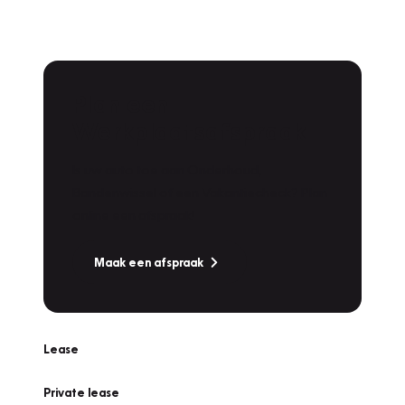
Plan een
Werkplaatsafspraak
Is uw auto toe aan Onderhoud,
Bandenwissel of een Vakantiecheck? Plan
online een afspraak!
Maak een afspraak
Lease
Private lease