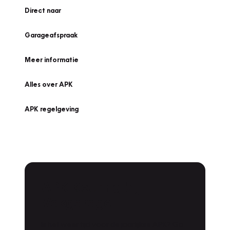
Direct naar
Garageafspraak
Meer informatie
Alles over APK
APK regelgeving
APK Keuring bij
Vakgarage!
Is het weer tijd voor de jaarlijkse APK? Ga