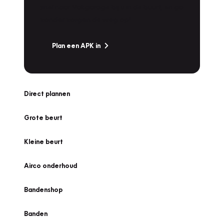
snel naar Vakgarage bij u in de buurt, en ga
zonder zorgen de weg op!
Plan een APK in
Direct plannen
Grote beurt
Kleine beurt
Airco onderhoud
Bandenshop
Banden