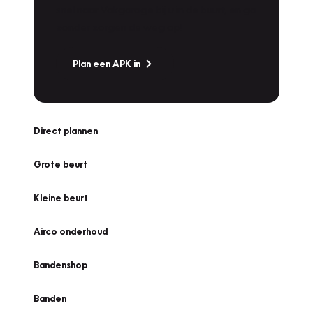
snel naar Vakgarage bij u in de buurt, en ga
zonder zorgen de weg op!
Plan een APK in
Direct plannen
Grote beurt
Kleine beurt
Airco onderhoud
Bandenshop
Banden