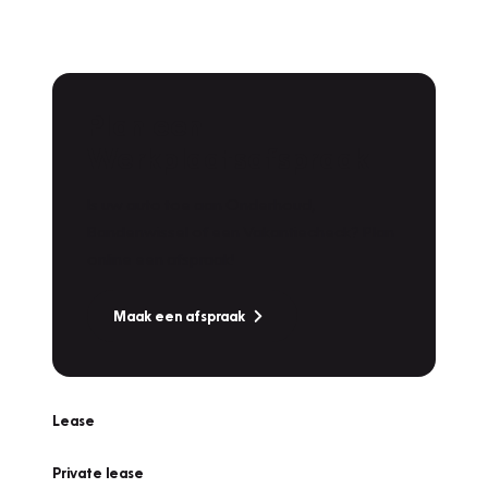
Plan een
Werkplaatsafspraak
Is uw auto toe aan Onderhoud,
Bandenwissel of een Vakantiecheck? Plan
online een afspraak!
Maak een afspraak
Lease
Private lease