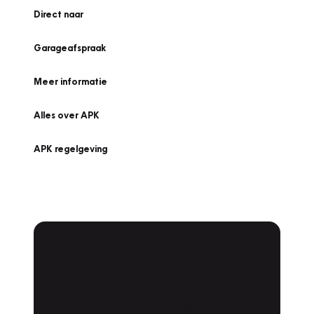
Direct naar
Garageafspraak
Meer informatie
Alles over APK
APK regelgeving
APK Keuring bij
Vakgarage!
Is het weer tijd voor de jaarlijkse APK? Ga