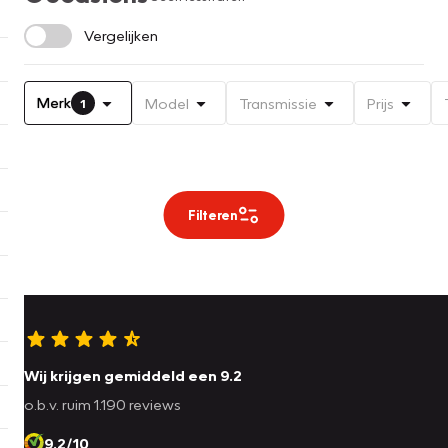
Vergelijken
Merk
Model
Transmissie
Prijs
1
Filteren
Wij krijgen gemiddeld een 9.2
o.b.v. ruim 1.190 reviews
9.2/10