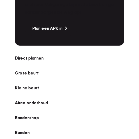
snel naar Vakgarage bij u in de buurt, en ga
zonder zorgen de weg op!
Plan een APK in
Direct plannen
Grote beurt
Kleine beurt
Airco onderhoud
Bandenshop
Banden