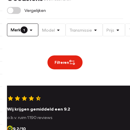
Vergelijken
Merk
Model
Transmissie
Prijs
1
Filteren
Wij krijgen gemiddeld een 9.2
o.b.v. ruim 1.190 reviews
9.2/10