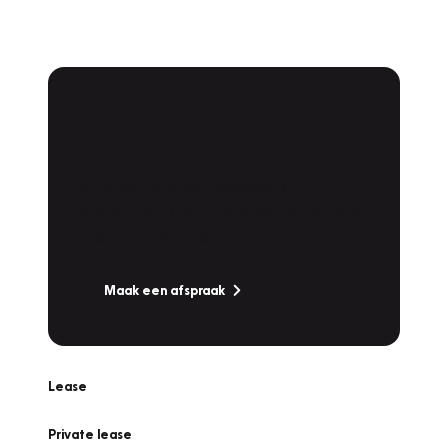
Plan een
Werkplaatsafspraak
Is uw auto toe aan Onderhoud,
Bandenwissel of een Vakantiecheck? Plan
online een afspraak!
Maak een afspraak
Lease
Private lease