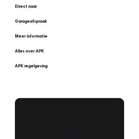
Direct naar
Garageafspraak
Meer informatie
Alles over APK
APK regelgeving
APK Keuring bij
Vakgarage!
Is het weer tijd voor de jaarlijkse APK? Ga