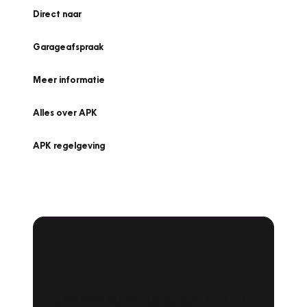
Direct naar
Garageafspraak
Meer informatie
Alles over APK
APK regelgeving
APK Keuring bij
Vakgarage!
Is het weer tijd voor de jaarlijkse APK? Ga