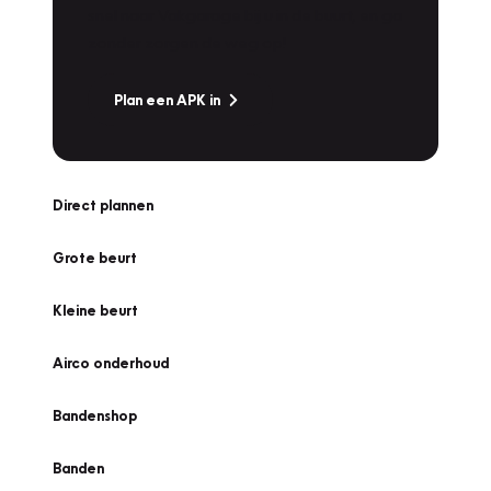
snel naar Vakgarage bij u in de buurt, en ga
zonder zorgen de weg op!
Plan een APK in
Direct plannen
Grote beurt
Kleine beurt
Airco onderhoud
Bandenshop
Banden