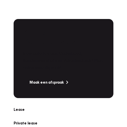
Plan een
Werkplaatsafspraak
Is uw auto toe aan Onderhoud,
Bandenwissel of een Vakantiecheck? Plan
online een afspraak!
Maak een afspraak
Lease
Private lease