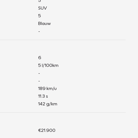
5
SUV
5
Blauw
-
6
5 l/100km
-
-
189 km/u
11.3 s
142 g/km
€21.900
-