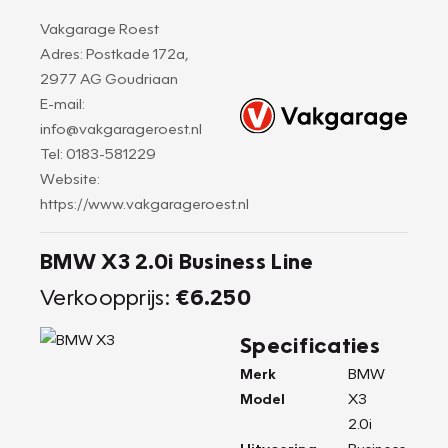
Vakgarage Roest
Adres: Postkade 172a,
2977 AG Goudriaan
E-mail:
info@vakgarageroest.nl
Tel: 0183-581229
Website:
https://www.vakgarageroest.nl
BMW X3 2.0i Business Line
Verkoopprijs:
€6.250
Specificaties
Merk
BMW
Model
X3
2.0i