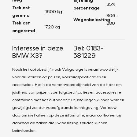
Bijtelling
35%
Treklast
percentage
1600 kg
geremd
306 -
Wegenbelasting
Treklast
280
720 kg
ongeremd
Interesse in deze
Bel: 0183-
BMW X3?
581229
Noch het autobedrijf, noch Vakgarage is verantwoordelijk
voor drukfouten op prijzen, voertuigspecificaties en
accessoires. Het is de verantwoordelijkheid van de klant om
juistheid van prijzen, voertuigspecificaties en accessoires te
controleren met het autobedrijf. Prijsstellingen kunnen worden
gewijzigd zonder voorafgaande kennisgeving. Vertrouw
daarom niet alleen op deze informatie, maar controleer bij
aankoop de zaken die uw beslissing zouden kunnen
beïnvloeden.