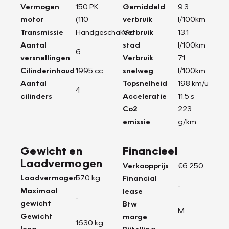
Vermogen
150 PK
Gemiddeld
9.3
motor
(110
verbruik
l/100km
Transmissie
Handgeschakeld
Verbruik
13.1
Aantal
stad
l/100km
6
versnellingen
Verbruik
7.1
Cilinderinhoud
1995 cc
snelweg
l/100km
Aantal
Topsnelheid
198 km/u
4
cilinders
Acceleratie
11.5 s
Co2
223
emissie
g/km
Gewicht en
Financieel
Laadvermogen
Verkoopprijs
€6.250
Laadvermogen
570 kg
Financial
-
Maximaal
lease
-
gewicht
Btw
M
Gewicht
marge
1630 kg
leeg