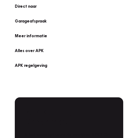
Direct naar
Garageafspraak
Meer informatie
Alles over APK
APK regelgeving
APK Keuring bij
Vakgarage!
Is het weer tijd voor de jaarlijkse APK? Ga