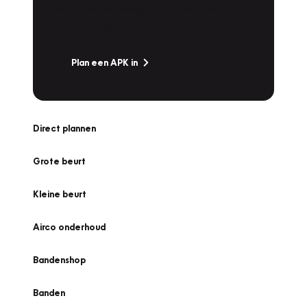
snel naar Vakgarage bij u in de buurt, en ga
zonder zorgen de weg op!
Plan een APK in
Direct plannen
Grote beurt
Kleine beurt
Airco onderhoud
Bandenshop
Banden