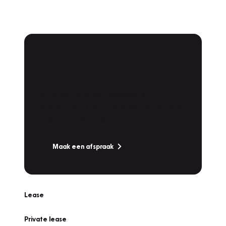
Plan een
Werkplaatsafspraak
Is uw auto toe aan Onderhoud,
Bandenwissel of een Vakantiecheck? Plan
online een afspraak!
Maak een afspraak
Lease
Private lease