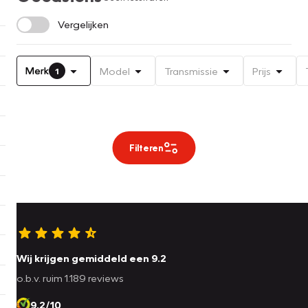
Vergelijken
Merk
Model
Transmissie
Prijs
1
Filteren
Wij krijgen gemiddeld een 9.2
o.b.v. ruim 1.189 reviews
9.2/10