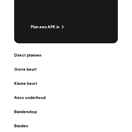
snel naar Vakgarage bij u in de buurt, en ga
zonder zorgen de weg op!
Plan een APK in
Direct plannen
Grote beurt
Kleine beurt
Airco onderhoud
Bandenshop
Banden