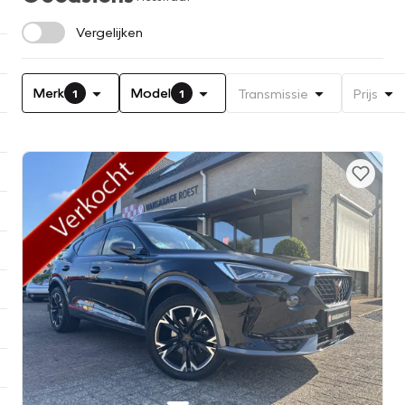
Vergelijken
Merk
Model
Transmissie
Prijs
1
1