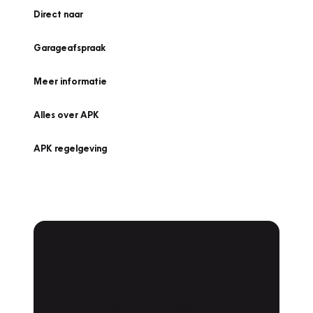
Direct naar
Garageafspraak
Meer informatie
Alles over APK
APK regelgeving
APK Keuring bij
Vakgarage!
Is het weer tijd voor de jaarlijkse APK? Ga