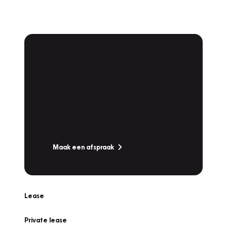
Plan een
Werkplaatsafspraak
Is uw auto toe aan Onderhoud,
Bandenwissel of een Vakantiecheck? Plan
online een afspraak!
Maak een afspraak
Lease
Private lease