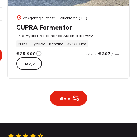
Vakgarage Roest
| Goudriaan (ZH)
CUPRA Formentor
1.4 e-Hybrid Performance Automaat PHEV
2023
Hybride - Benzine
32.970 km
€ 25.900
€ 307
of v.a.
/mnd
Bekijk
Filteren