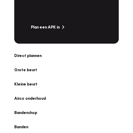
snel naar Vakgarage bij u in de buurt, en ga
zonder zorgen de weg op!
Plan een APK in
Direct plannen
Grote beurt
Kleine beurt
Airco onderhoud
Bandenshop
Banden