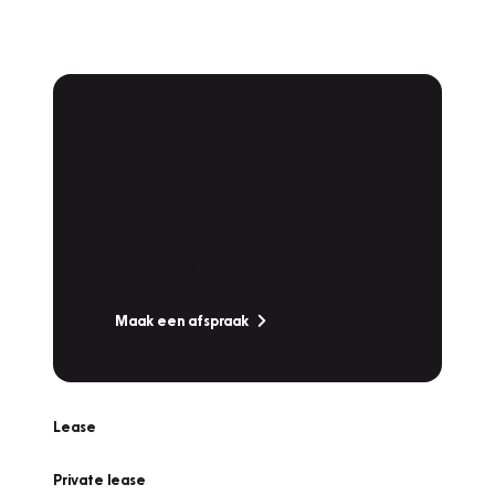
Plan een
Werkplaatsafspraak
Is uw auto toe aan Onderhoud,
Bandenwissel of een Vakantiecheck? Plan
online een afspraak!
Maak een afspraak
Lease
Private lease