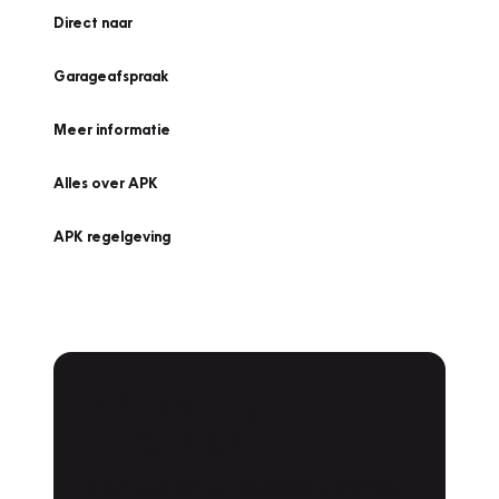
Direct naar
Garageafspraak
Meer informatie
Alles over APK
APK regelgeving
APK Keuring bij
Vakgarage!
Is het weer tijd voor de jaarlijkse APK? Ga