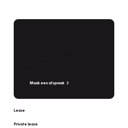
Plan een
Werkplaatsafspraak
Is uw auto toe aan Onderhoud,
Bandenwissel of een Vakantiecheck? Plan
online een afspraak!
Maak een afspraak
Lease
Private lease