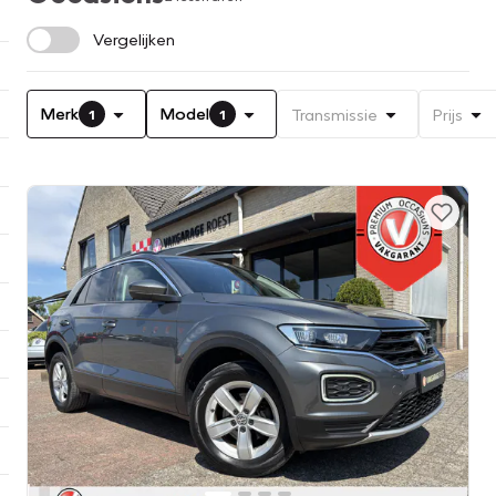
Vergelijken
Merk
Model
Transmissie
Prijs
1
1