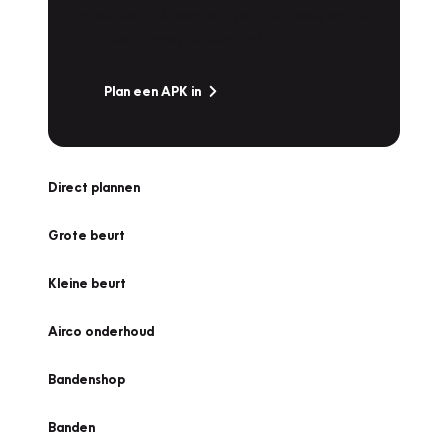
snel naar Vakgarage bij u in de buurt, en ga
zonder zorgen de weg op!
Plan een APK in
Direct plannen
Grote beurt
Kleine beurt
Airco onderhoud
Bandenshop
Banden