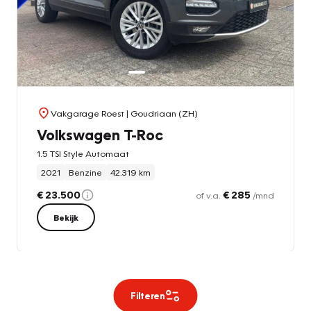
Vakgarage Roest
| Goudriaan (ZH)
Volkswagen T-Roc
1.5 TSI Style Automaat
2021
Benzine
42.319 km
€ 23.500
€ 285
of v.a.
/mnd
Bekijk
Filteren