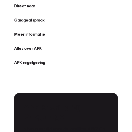
Direct naar
Garageafspraak
Meer informatie
Alles over APK
APK regelgeving
APK Keuring bij
Vakgarage!
Is het weer tijd voor de jaarlijkse APK? Ga