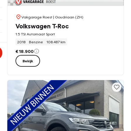
Vakgarage Roest
| Goudriaan (ZH)
Volkswagen T-Roc
1.5 TSI Automaat Sport
2018
Benzine
108.487 km
€ 18.900
Bekijk