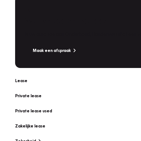
Plan een
Werkplaatsafspraak
Is uw auto toe aan Onderhoud, Bandenwissel of een Va
Maak een afspraak
Lease
Private lease
Private lease used
Zakelijke lease