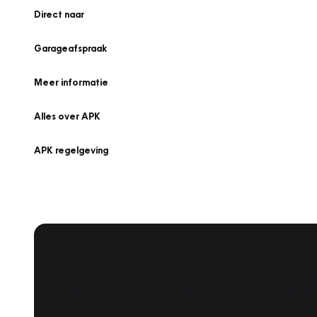
Direct naar
Garageafspraak
Meer informatie
Alles over APK
APK regelgeving
APK Keuring bij Vakgarage!
Is het weer tijd voor de jaarlijkse APK? Ga snel naar V