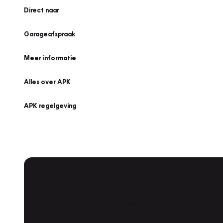
Direct naar
Garageafspraak
Meer informatie
Alles over APK
APK regelgeving
APK Keuring bij Vakgarage!
Is het weer tijd voor de jaarlijkse APK? Ga snel naar V