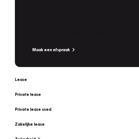
Plan een
Werkplaatsafspraak
Is uw auto toe aan Onderhoud, Bandenwissel of een Va
Maak een afspraak
Lease
Private lease
Private lease used
Zakelijke lease