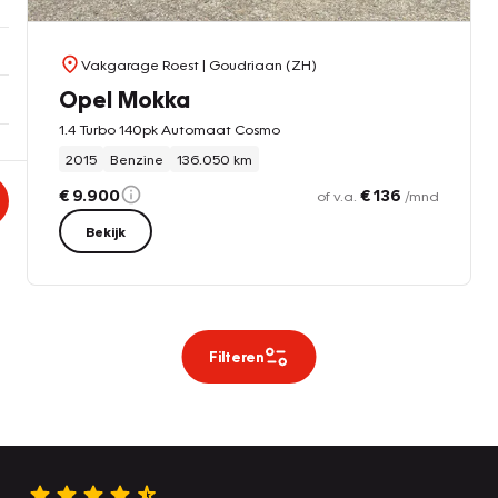
Vakgarage Roest
| Goudriaan (ZH)
Opel Mokka
1.4 Turbo 140pk Automaat Cosmo
2015
Benzine
136.050 km
€ 9.900
€ 136
of v.a.
/mnd
Bekijk
Filteren