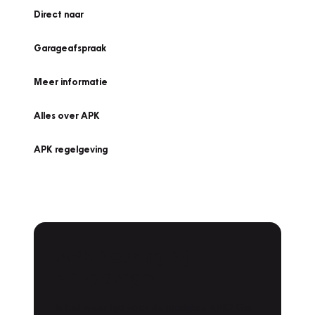
Direct naar
Garageafspraak
Meer informatie
Alles over APK
APK regelgeving
APK Keuring bij
Vakgarage!
Is het weer tijd voor de jaarlijkse APK? Ga