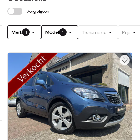
Vergelijken
Merk
Model
Transmissie
Prijs
1
1