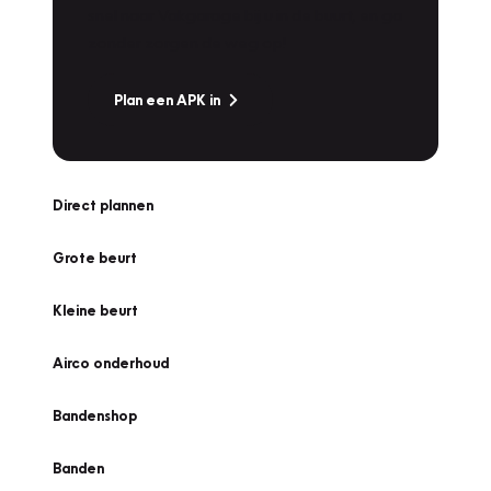
snel naar Vakgarage bij u in de buurt, en ga
zonder zorgen de weg op!
Plan een APK in
Direct plannen
Grote beurt
Kleine beurt
Airco onderhoud
Bandenshop
Banden