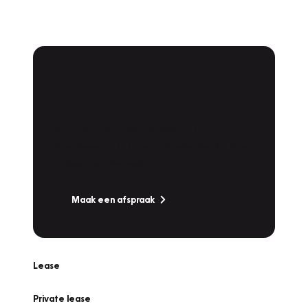
Plan een
Werkplaatsafspraak
Is uw auto toe aan Onderhoud,
Bandenwissel of een Vakantiecheck? Plan
online een afspraak!
Maak een afspraak
Lease
Private lease