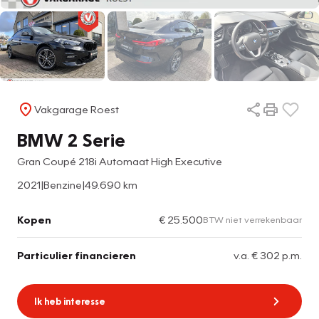
Vakgarage Roest
BMW 2 Serie
Gran Coupé 218i Automaat High Executive
2021
|
Benzine
|
49.690 km
Kopen
€ 25.500
BTW niet verrekenbaar
Particulier financieren
v.a. € 302 p.m.
Ik heb interesse