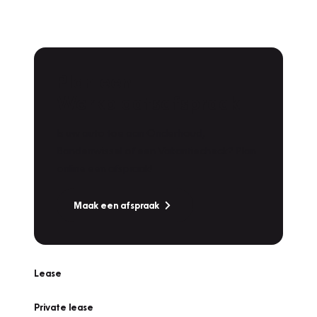
Plan een
Werkplaatsafspraak
Is uw auto toe aan Onderhoud,
Bandenwissel of een Vakantiecheck? Plan
online een afspraak!
Maak een afspraak
Lease
Private lease