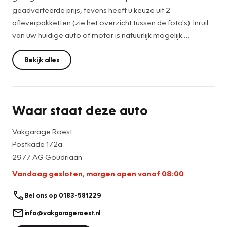
geadverteerde prijs, tevens heeft u keuze uit 2
afleverpakketten (zie het overzicht tussen de foto's). Inruil
van uw huidige auto of motor is natuurlijk mogelijk.
Bezichtiging en proefrit met afspraak mogelijk.
Bekijk alles
De motorrijtuigenbelasting is +/- € 72,- per maand
(afhankelijk van de provincie).
Waar staat deze auto
Ervaar sportiviteit en luxe in perfecte harmonie met deze
BMW 218 Gran Coupé Automaat High Executive, een
Vakgarage Roest
stijlvolle en dynamische sedan met een tijdloos karakter.
Postkade 172a
2977 AG Goudriaan
Zoals u van BMW mag verwachten, straalt deze Gran
Vandaag gesloten, morgen open vanaf 08:00
Coupé pure sportiviteit uit, gecombineerd met een
hoogwaardig afgewerkt interieur en de bekende
Bel ons op 0183-581229
degelijkheid uit Beieren (Duitsland). Onder de motorkap ligt
de prettige 1.5 turbo motor (100 kW) die in combinatie met
info@vakgarageroest.nl
de automatische versnellingsbak zorgt voor een soepele,