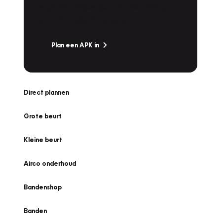
snel naar Vakgarage bij u in de buurt, en ga
zonder zorgen de weg op!
Plan een APK in
Direct plannen
Grote beurt
Kleine beurt
Airco onderhoud
Bandenshop
Banden