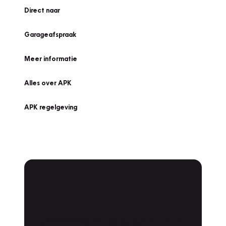
Direct naar
Garageafspraak
Meer informatie
Alles over APK
APK regelgeving
APK Keuring bij
Vakgarage!
Is het weer tijd voor de jaarlijkse APK? Ga