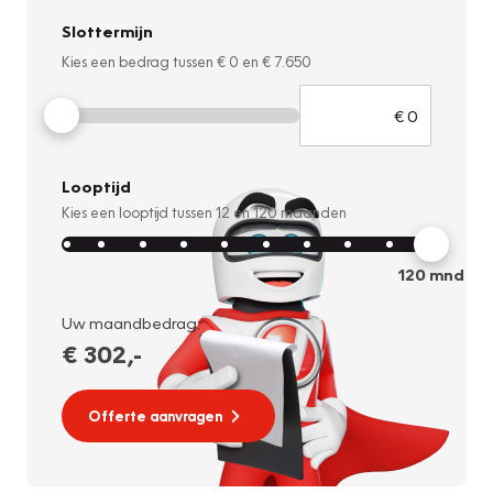
Slottermijn
Kies een bedrag tussen
€ 0
en
€ 7.650
Looptijd
Kies een looptijd tussen
12
en
120
maanden
120
mnd
Uw maandbedrag:
€ 302
,-
Offerte aanvragen