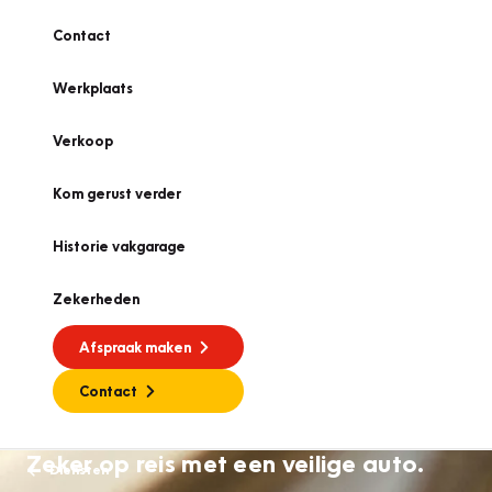
Contact
Werkplaats
Verkoop
Kom gerust verder
Historie vakgarage
Zekerheden
Afspraak maken
Contact
Zeker op reis met een veilige auto.
Diensten