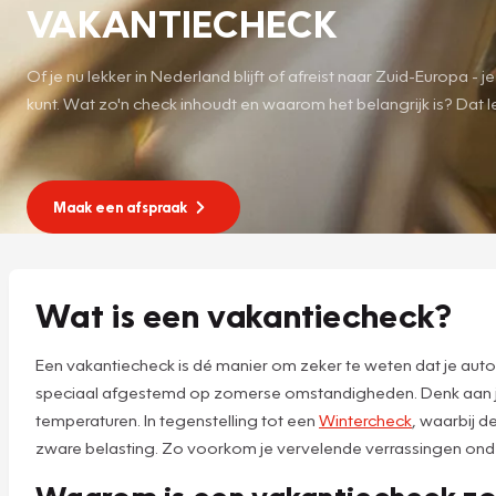
VAKANTIECHECK
Of je nu lekker in Nederland blijft of afreist naar Zuid-Europa 
kunt. Wat zo'n check inhoudt en waarom het belangrijk is? Dat l
Maak een afspraak
Wat is een vakantiecheck?
Een vakantiecheck is dé manier om zeker te weten dat je auto
speciaal afgestemd op zomerse omstandigheden. Denk aan je b
temperaturen. In tegenstelling tot een
Wintercheck
, waarbij d
zware belasting. Zo voorkom je vervelende verrassingen ond
Waarom is een vakantiecheck zo 