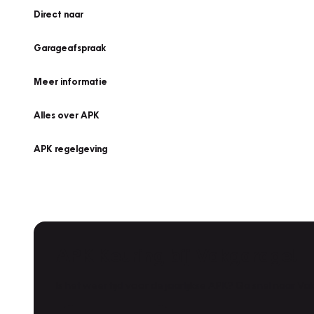
Direct naar
Garageafspraak
Meer informatie
Alles over APK
APK regelgeving
APK Keuring bij Vakgarage!
Is het weer tijd voor de jaarlijkse APK? Ga snel naar V