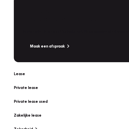
Plan een
Werkplaatsafspraak
Is uw auto toe aan Onderhoud, Bandenwissel of een Va
Maak een afspraak
Lease
Private lease
Private lease used
Zakelijke lease