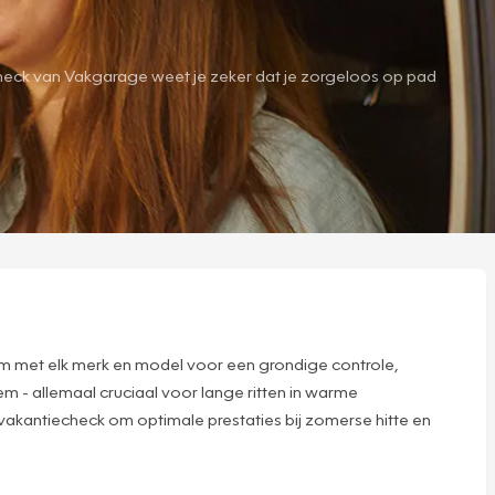
ntiecheck van Vakgarage weet je zeker dat je zorgeloos op pad
kom met elk merk en model voor een grondige controle,
 - allemaal cruciaal voor lange ritten in warme
de vakantiecheck om optimale prestaties bij zomerse hitte en