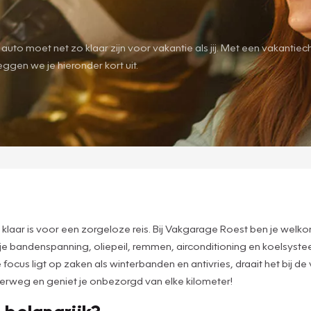
- je auto moet net zo klaar zijn voor vakantie als jij. Met een vaka
eggen we je hieronder kort uit.
 klaar is voor een zorgeloze reis. Bij Vakgarage Roest ben je wel
andenspanning, oliepeil, remmen, airconditioning en koelsysteem
e focus ligt op zaken als winterbanden en antivries, draait het bij 
erweg en geniet je onbezorgd van elke kilometer!
belangrijk?