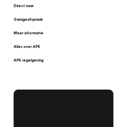
Direct naar
Garageafspraak
Meer informatie
Alles over APK
APK regelgeving
APK Keuring bij
Vakgarage!
Is het weer tijd voor de jaarlijkse APK? Ga