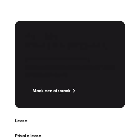
Plan een
Werkplaatsafspraak
Is uw auto toe aan Onderhoud,
Bandenwissel of een Vakantiecheck? Plan
online een afspraak!
Maak een afspraak
Lease
Private lease