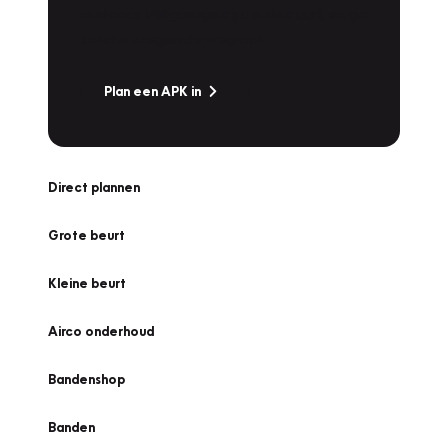
snel naar Vakgarage bij u in de buurt, en ga
zonder zorgen de weg op!
Plan een APK in
Direct plannen
Grote beurt
Kleine beurt
Airco onderhoud
Bandenshop
Banden